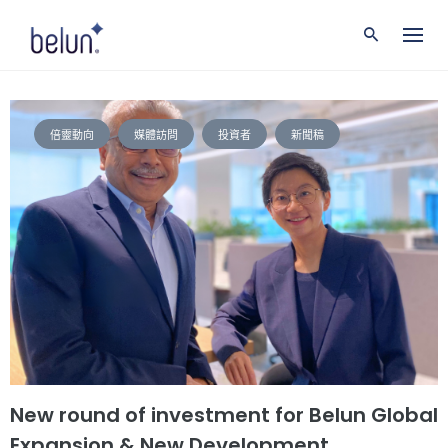
S
k
i
p
t
o
c
倍靈動向
媒體訪問
投資者
新聞稿
o
n
t
e
n
t
New round of investment for Belun Global
Expansion & New Development