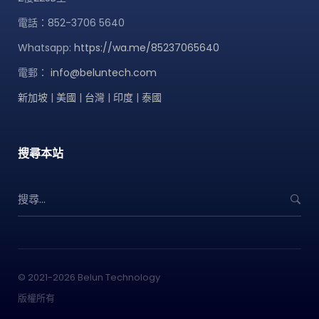
電話：852-3706 5640
Whatsapp:
https://wa.me/85237065640
電郵：
info@beluntech.com
新加坡
|
美國
|
台灣
|
印度
|
泰國
搜尋本站
S
e
a
r
c
h
© 2021-2026 Belun Technology
f
版權所有
o