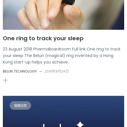
One ring to track your sleep
23 August 2018 PharmaBoardroom Full link One ring to track
your sleep The Belun (magical) ring invented by a Hong
Kong start-up helps you achieve…
BELUN TECHNOLOGY
—
2018年8月24日
媒體訪問