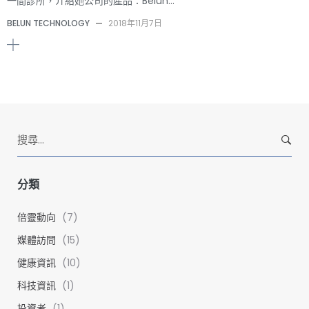
一間診所，介紹她公司的產品：Belun…
BELUN TECHNOLOGY
—
2018年11月7日
S
e
a
r
分類
c
h
倍靈動向
(7)
f
媒體訪問
(15)
o
健康資訊
(10)
r
:
科技資訊
(1)
投資者
(1)