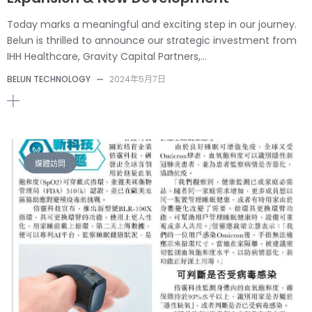
Today marks a meaningful and exciting step in our journey.
Belun is thrilled to announce our strategic investment from
IHH Healthcare, Gravity Capital Partners,…
BELUN TECHNOLOGY
—
2024年5月7日
媒體訪問