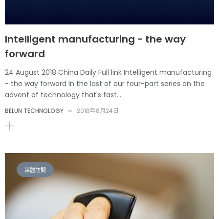
Intelligent manufacturing - the way
forward
24 August 2018 China Daily Full link Intelligent manufacturing
- the way forward In the last of our four-part series on the
advent of technology that's fast…
BELUN TECHNOLOGY
—
2018年8月24日
媒體訪問