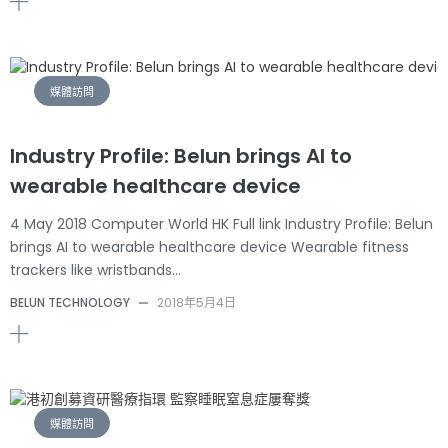
媒體訪問
Industry Profile: Belun brings AI to
wearable healthcare device
4 May 2018 Computer World HK Full link Industry Profile: Belun
brings AI to wearable healthcare device Wearable fitness
trackers like wristbands…
BELUN TECHNOLOGY
—
2018年5月4日
媒體訪問