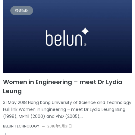
媒體訪問
Women in Engineering – meet Dr Lydia
Leung
31 May 2018 Hong Kong University of Science and Technology
Full link Women in Engineering – meet Dr Lydia Leung BEng
(1998), MPhil (2000) and PhD (2005),…
BELUN TECHNOLOGY
—
2018年5月31日